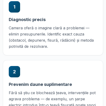
1
Diagnostic precis
Camera oferă o imagine clară a problemei —
elimin presupunerile. Identific exact cauza
(obstacol, depunere, fisură, rădăcini) și metoda
potrivită de rezolvare.
2
Prevenim daune suplimentare
Fără să știu ce blochează țeava, intervențiile pot
agrava problema — de exemplu, un șarpe
electric introdus într-o țeavă fisurată poate spori