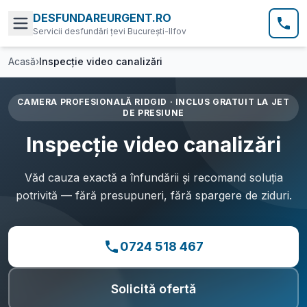
DESFUNDAREURGENT.RO
Servicii desfundări țevi București-Ilfov
Acasă
›
Inspecție video canalizări
CAMERA PROFESIONALĂ RIDGID · INCLUS GRATUIT LA JET
DE PRESIUNE
Inspecție video canalizări
Văd cauza exactă a înfundării și recomand soluția
potrivită — fără presupuneri, fără spargere de ziduri.
0724 518 467
Solicită ofertă