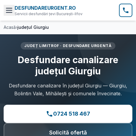
DESFUNDAREURGENT.RO
Servicii desfundări țevi București-Ilfov
Acasă
›
județul Giurgiu
JUDEȚ LIMITROF
· DESFUNDARE URGENTĂ
Desfundare canalizare
județul Giurgiu
Desfundare canalizare în județul Giurgiu — Giurgiu,
Bolintin Vale, Mihăilești și comunele învecinate.
0724 518 467
Solicită ofertă