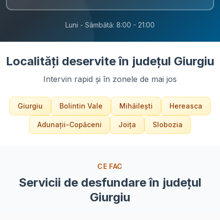
Luni - Sâmbătă: 8:00 - 21:00
Localități deservite
în
județul Giurgiu
Intervin rapid și în zonele de mai jos
Giurgiu
Bolintin Vale
Mihăilești
Hereasca
Adunații-Copăceni
Joița
Slobozia
CE FAC
Servicii de desfundare în
județul
Giurgiu