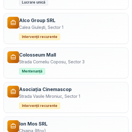
Lucrare unică
Alco Group SRL
Calea Giulești, Sector 1
Intervenții recurente
Colosseum Mall
Strada Corneliu Coposu, Sector 3
Mentenanță
Asociația Cinemascop
Strada Vasile Mironiuc, Sector 1
Intervenții recurente
Ion Mos SRL
Chiajna (Ilfov)