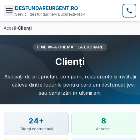
DESFUNDAREURGENT.RO
Servicii desfundări țevi București-Ilfov
Acasă
›
Clienți
CINE M-A CHEMAT LA LUCRARE
Clienți
Asociații de proprietari, companii, restaurante și instituții
— câteva dintre locurile pentru care am desfundat țevi
sau canalizări în ultimii ani.
24
+
8
Clienți contractuali
Asociații