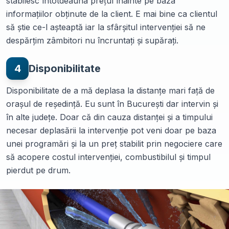
stabilesc întotdeauna prețul înainte pe baza
informațiilor obținute de la client. E mai bine ca clientul
să știe ce-l așteaptă iar la sfârșitul intervenției să ne
despărțim zâmbitori nu încruntați și supărați.
4
Disponibilitate
Disponibilitate de a mă deplasa la distanțe mari față de
orașul de reședință. Eu sunt în București dar intervin și
în alte județe. Doar că din cauza distanței și a timpului
necesar deplasării la intervenție pot veni doar pe baza
unei programări și la un preț stabilit prin negociere care
să acopere costul intervenției, combustibilul și timpul
pierdut pe drum.