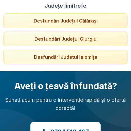
Județe limitrofe
Desfundări
Județul Călărași
Desfundări
Județul Giurgiu
Desfundări
Județul Ialomița
Aveți o țeavă înfundată?
Sunați acum pentru o intervenție rapidă și o ofertă
corectă!