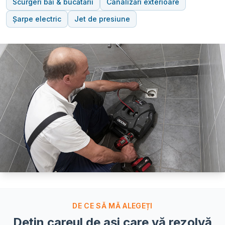
Scurgeri băi & bucătării
Canalizări exterioare
Șarpe electric
Jet de presiune
DE CE SĂ MĂ ALEGEȚI
Dețin careul de ași care vă rezolvă