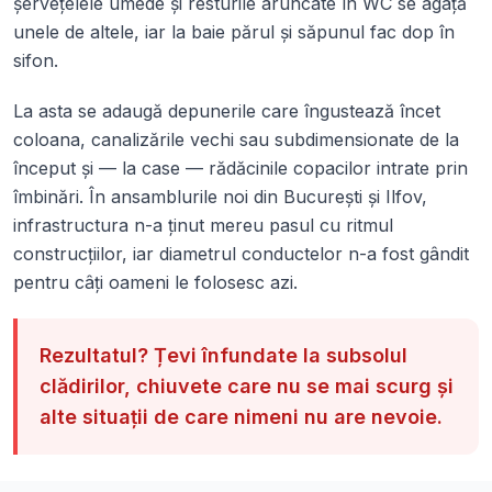
șervețelele umede și resturile aruncate în WC se agață
unele de altele, iar la baie părul și săpunul fac dop în
sifon.
La asta se adaugă depunerile care îngustează încet
coloana, canalizările vechi sau subdimensionate de la
început și — la case — rădăcinile copacilor intrate prin
îmbinări. În ansamblurile noi din București și Ilfov,
infrastructura n-a ținut mereu pasul cu ritmul
construcțiilor, iar diametrul conductelor n-a fost gândit
pentru câți oameni le folosesc azi.
Rezultatul? Țevi înfundate la subsolul
clădirilor, chiuvete care nu se mai scurg și
alte situații de care nimeni nu are nevoie.