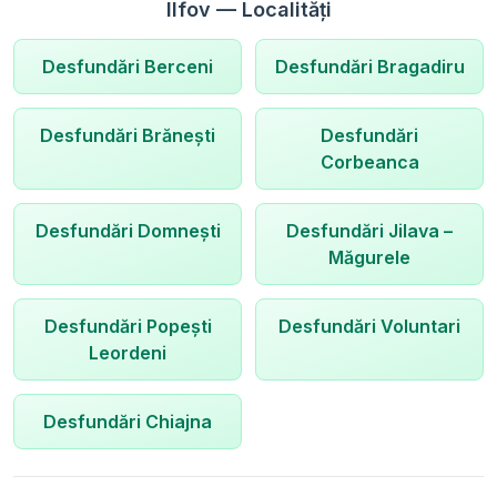
Ilfov — Localități
Desfundări
Berceni
Desfundări
Bragadiru
Desfundări
Brănești
Desfundări
Corbeanca
Desfundări
Domnești
Desfundări
Jilava –
Măgurele
Desfundări
Popești
Desfundări
Voluntari
Leordeni
Desfundări
Chiajna